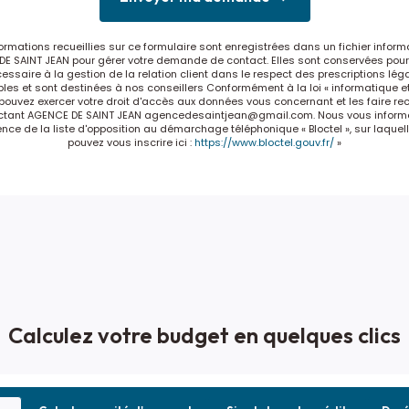
formations recueillies sur ce formulaire sont enregistrées dans un fichier inform
E SAINT JEAN pour gérer votre demande de contact. Elles sont conservées pour
essaire à la gestion de la relation client dans le respect des prescriptions lég
les et sont destinées à nos conseillers Conformément à la loi « informatique et
 pouvez exercer votre droit d'accès aux données vous concernant et les faire rect
ctant AGENCE DE SAINT JEAN agencedesaintjean@gmail.com. Nous vous inform
tence de la liste d'opposition au démarchage téléphonique « Bloctel », sur laquel
pouvez vous inscrire ici :
https://www.bloctel.gouv.fr/
»
Calculez votre budget en quelques clics