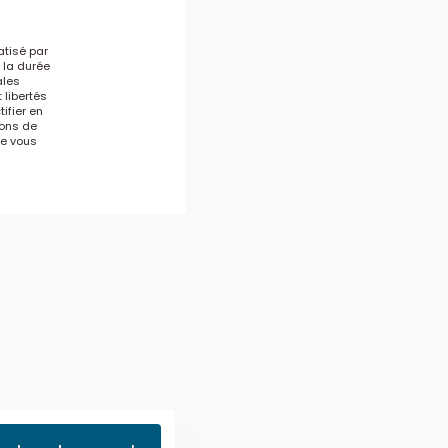
atisé par
 la durée
ales
 libertés
ifier en
ons de
le vous