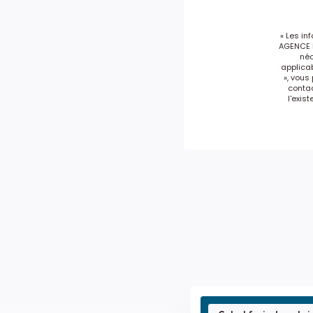
« Les in
AGENCE D
néc
applicab
», vous
conta
l'exis