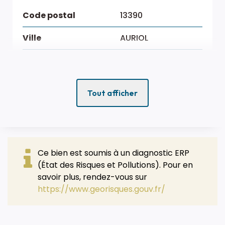
Code postal
13390
Ville
AURIOL
Secteur
bardeline
Vue
sainte baume
Tout afficher
Etage
1
Nombre étages
2
Distance
2 km
Ce bien est soumis à un diagnostic ERP
Commerces
(État des Risques et Pollutions). Pour en
savoir plus, rendez-vous sur
Distance Mer
15 Km
https://www.georisques.gouv.fr/
Mitoyenneté
Indépendant