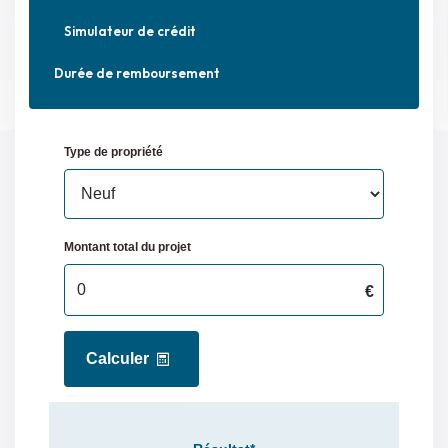
maximum estimé
Simulateur de crédit
des dépenses
annuelles
Durée de remboursement
d'énergie pour un
usage standard
CLASSES DPE/GES
Montant estimé des dépenses annuelles d'énergie
pour un usage standard entre 1710€ et 2390€.
indexées aux années 2021,2022 et 2023