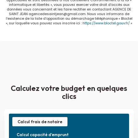
informatique et libertés », vous pouvez exercer votre droit d'accès aux
énergie primaire
données vous concernant et les faire rectifier en contactant AGENCE DE
SAINT JEAN agencedesaintjean@gmail.com. Nous vous informons de
l'existence de la liste d'opposition au démarchage téléphonique « Bloctel
Valeur
206 kWh/m2 par an
», sur laquelle vous pouvez vous inscrire ici :
https://www.bloctel.gouv.fr/
»
consommation
énergie finale
Gaz Effet de Serre
D
Valeur Gaz Effet de
34 Kg CO2/m2/an
serre
Montant minimum
1710 EUR
Calculez votre budget en quelques
estimé des
clics
dépenses
annuelles
d'énergie pour un
usage standard
Calcul frais de notaire
Montant
2390 EUR
Calcul capacité d'emprunt