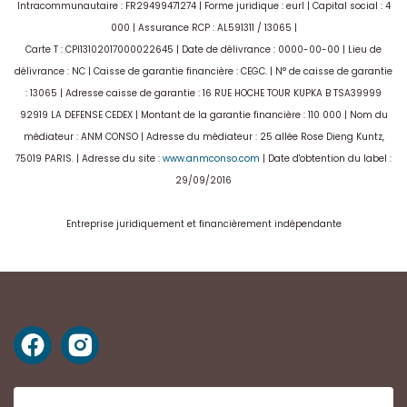
Intracommunautaire : FR29499471274 | Forme juridique : eurl | Capital social : 4
000 | Assurance RCP : AL591311 / 13065 |
Carte T : CPI13102017000022645 | Date de délivrance : 0000-00-00 | Lieu de
délivrance : NC | Caisse de garantie financière : CEGC. | N° de caisse de garantie
: 13065 | Adresse caisse de garantie : 16 RUE HOCHE TOUR KUPKA B TSA39999
92919 LA DEFENSE CEDEX | Montant de la garantie financière : 110 000 | Nom du
médiateur : ANM CONSO | Adresse du médiateur : 25 allée Rose Dieng Kuntz,
75019 PARIS. | Adresse du site :
www.anmconso.com
| Date d'obtention du label :
29/09/2016
Entreprise juridiquement et financièrement indépendante