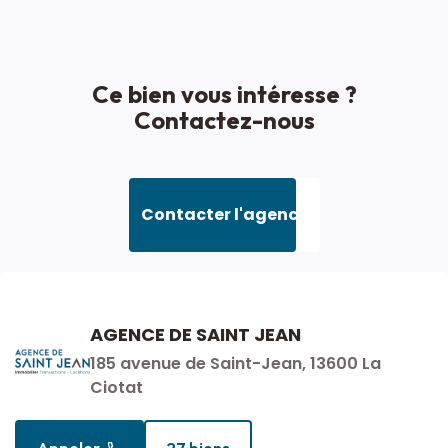
Accès Bus
5 min
Accès Ecole
5 min
Ce bien vous intéresse ?
Contactez-nous
ASPECTS FINANCIERS
Prix
665000 EUR
Contacter l'agence
Bien soumis à
Non
l'encadrement des
loyers
AGENCE DE SAINT JEAN
SURFACES
185 avenue de Saint-Jean, 13600 La
Ciotat
Surface
168 m2
Appeler
27 biens