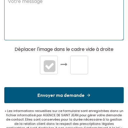
d'établissement
Etat des Risques et
Pollutions(ERP)
Soumis à
Oui
l'affichage du DPE
Date
10/08/2022
Déplacer l'image dans le cadre vide à droite
établissement
Diagnostic
Energétique
Consommation
D
énergie primaire
Envoyer ma demande
Consommation
D
énergie finale
« Les informations recueillies sur ce formulaire sont enregistrées dans un
fichier informatisé par AGENCE DE SAINT JEAN pour gérer votre demande
de contact. Elles sont conservées pour la durée nécessaire à la gestion
Valeur
206 kWh/m2 par an
de la relation client dans le respect des prescriptions légales
consommation
applicables et sont destinées à nos conseillers Conformément à la loi «