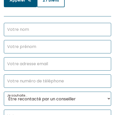
Surface terrain
1160 m2
INTÉRIEUR
Nombre pièces
7
Chambres
5
DIAGNOSTICS
Concerné par un
Oui
Etat des Risques et
Je souhaite...
Pollutions (ERP)
Date
10/08/2022