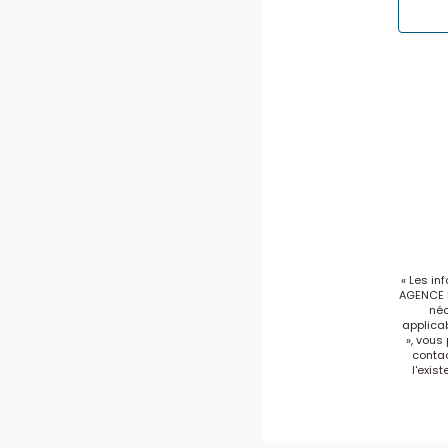
« Les in
AGENCE D
néc
applicab
», vous
conta
l'exis