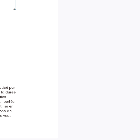
atisé par
 la durée
ales
 libertés
ifier en
ons de
le vous