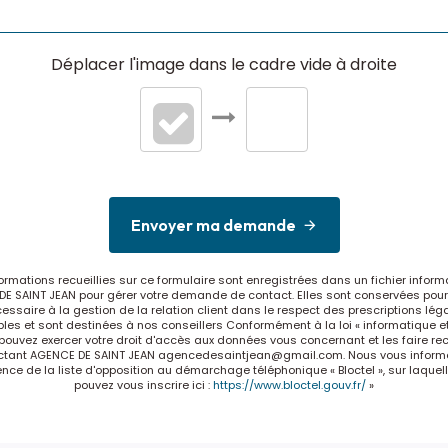
Déplacer l'image dans le cadre vide à droite
Envoyer ma demande
formations recueillies sur ce formulaire sont enregistrées dans un fichier inform
E SAINT JEAN pour gérer votre demande de contact. Elles sont conservées pour
essaire à la gestion de la relation client dans le respect des prescriptions lég
les et sont destinées à nos conseillers Conformément à la loi « informatique et
 pouvez exercer votre droit d'accès aux données vous concernant et les faire rect
ctant AGENCE DE SAINT JEAN agencedesaintjean@gmail.com. Nous vous inform
tence de la liste d'opposition au démarchage téléphonique « Bloctel », sur laquel
pouvez vous inscrire ici :
https://www.bloctel.gouv.fr/
»