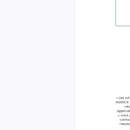
« Les in
AGENCE D
néc
applicab
», vous
conta
l'exis