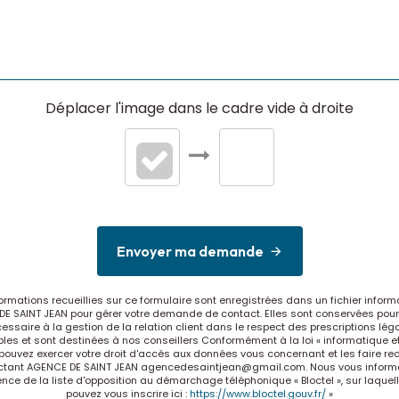
Déplacer l'image dans le cadre vide à droite
Envoyer ma demande
formations recueillies sur ce formulaire sont enregistrées dans un fichier inform
E SAINT JEAN pour gérer votre demande de contact. Elles sont conservées pour
essaire à la gestion de la relation client dans le respect des prescriptions lég
les et sont destinées à nos conseillers Conformément à la loi « informatique et
 pouvez exercer votre droit d'accès aux données vous concernant et les faire rect
ctant AGENCE DE SAINT JEAN agencedesaintjean@gmail.com. Nous vous inform
tence de la liste d'opposition au démarchage téléphonique « Bloctel », sur laquel
pouvez vous inscrire ici :
https://www.bloctel.gouv.fr/
»