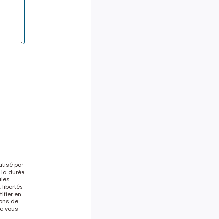
atisé par
 la durée
ales
 libertés
ifier en
ons de
le vous