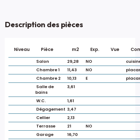
Description des pièces
Niveau
Pièce
m2
Exp.
Vue
Com
Salon
29,28
NO
cuisin
Chambre 1
11,43
NO
placa
Chambre 2
10,13
E
placa
Salle de
3,61
bains
W.C.
1,61
Dégagement
3,47
Cellier
2,13
Terrasse
21
NO
Garage
16,70