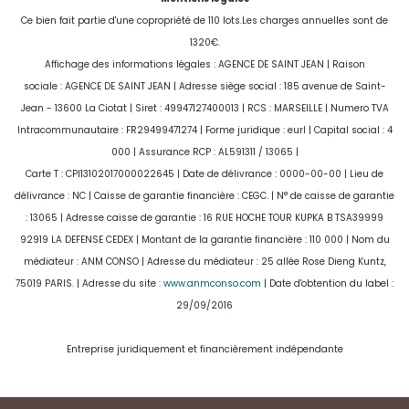
Ce bien fait partie d'une copropriété de 110 lots.Les charges annuelles sont de
1320€.
Affichage des informations légales : AGENCE DE SAINT JEAN | Raison
sociale : AGENCE DE SAINT JEAN | Adresse siège social : 185 avenue de Saint-
Jean - 13600 La Ciotat | Siret : 49947127400013 | RCS : MARSEILLE | Numero TVA
Intracommunautaire : FR29499471274 | Forme juridique : eurl | Capital social : 4
000 | Assurance RCP : AL591311 / 13065 |
Carte T : CPI13102017000022645 | Date de délivrance : 0000-00-00 | Lieu de
délivrance : NC | Caisse de garantie financière : CEGC. | N° de caisse de garantie
: 13065 | Adresse caisse de garantie : 16 RUE HOCHE TOUR KUPKA B TSA39999
92919 LA DEFENSE CEDEX | Montant de la garantie financière : 110 000 | Nom du
médiateur : ANM CONSO | Adresse du médiateur : 25 allée Rose Dieng Kuntz,
75019 PARIS. | Adresse du site :
www.anmconso.com
| Date d'obtention du label :
29/09/2016
Entreprise juridiquement et financièrement indépendante