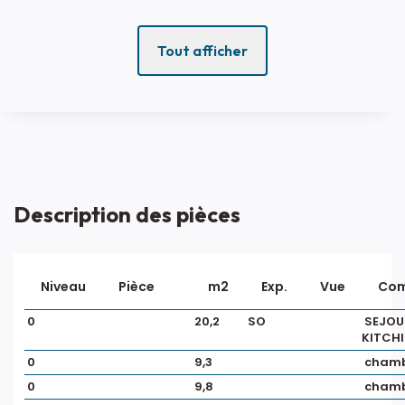
Tout afficher
Description des pièces
Niveau
Pièce
m2
Exp.
Vue
Com
0
20,2
SO
SEJOU
KITCHI
0
9,3
chamb
0
9,8
chamb