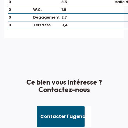
0
3,5
salle 
0
W.C.
1,6
0
Dégagement
2,7
0
Terrasse
9,4
Ce bien vous intéresse ?
Contactez-nous
Contacter l'agence