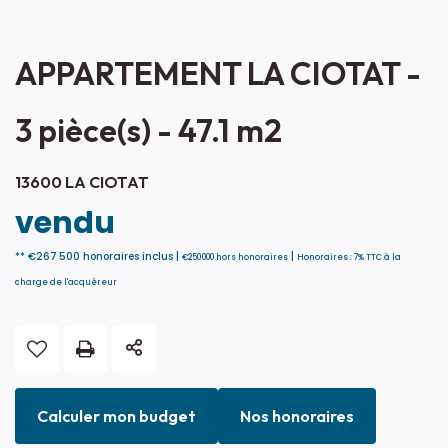
APPARTEMENT LA CIOTAT -
3 pièce(s) - 47.1 m2
13600 LA CIOTAT
vendu
** €267 500
honoraires inclus
|
|
€250 000
hors honoraires
Honoraires : 7% TTC à la
charge de l'acquéreur
Calculer mon budget
Nos honoraires