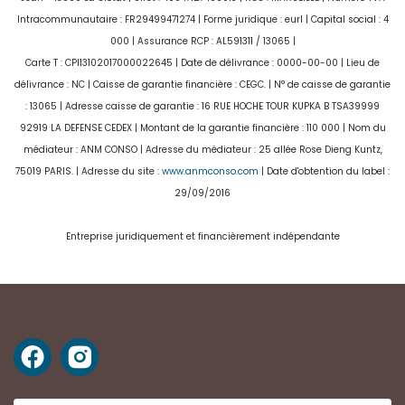
Intracommunautaire : FR29499471274 | Forme juridique : eurl | Capital social : 4
000 | Assurance RCP : AL591311 / 13065 |
Carte T : CPI13102017000022645 | Date de délivrance : 0000-00-00 | Lieu de
délivrance : NC | Caisse de garantie financière : CEGC. | N° de caisse de garantie
: 13065 | Adresse caisse de garantie : 16 RUE HOCHE TOUR KUPKA B TSA39999
92919 LA DEFENSE CEDEX | Montant de la garantie financière : 110 000 | Nom du
médiateur : ANM CONSO | Adresse du médiateur : 25 allée Rose Dieng Kuntz,
75019 PARIS. | Adresse du site :
www.anmconso.com
| Date d'obtention du label :
29/09/2016
Entreprise juridiquement et financièrement indépendante