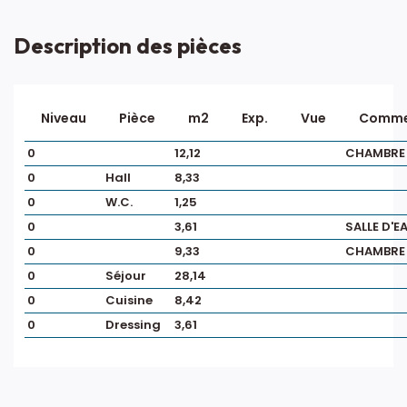
Description des pièces
Niveau
Pièce
m2
Exp.
Vue
Comme
0
12,12
CHAMBRE 
0
Hall
8,33
0
W.C.
1,25
0
3,61
SALLE D'E
0
9,33
CHAMBRE 
0
Séjour
28,14
0
Cuisine
8,42
0
Dressing
3,61