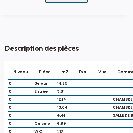
Description des pièces
Niveau
Pièce
m2
Exp.
Vue
Comme
0
Séjour
14,25
0
Entrée
9,81
0
12,14
CHAMBRE 
0
10,04
CHAMBRE 
0
4,41
SALLE DE 
0
Cuisine
6,89
0
W.C.
1,17