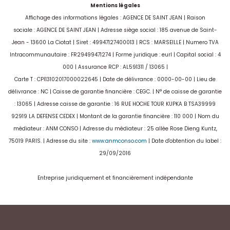
Mentions légales
Affichage des informations légales : AGENCE DE SAINT JEAN | Raison
sociale : AGENCE DE SAINT JEAN | Adresse siège social : 185 avenue de Saint-
Jean - 13600 La Ciotat | Siret : 49947127400013 | RCS : MARSEILLE | Numero TVA
Intracommunautaire : FR29499471274 | Forme juridique : eurl | Capital social : 4
000 | Assurance RCP : AL591311 / 13065 |
Carte T : CPI13102017000022645 | Date de délivrance : 0000-00-00 | Lieu de
délivrance : NC | Caisse de garantie financière : CEGC. | N° de caisse de garantie
: 13065 | Adresse caisse de garantie : 16 RUE HOCHE TOUR KUPKA B TSA39999
92919 LA DEFENSE CEDEX | Montant de la garantie financière : 110 000 | Nom du
médiateur : ANM CONSO | Adresse du médiateur : 25 allée Rose Dieng Kuntz,
75019 PARIS. | Adresse du site :
www.anmconso.com
| Date d'obtention du label :
29/09/2016
Entreprise juridiquement et financièrement indépendante