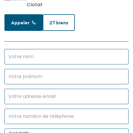
Ciotat
Appeler
27 biens
Je souhaite...