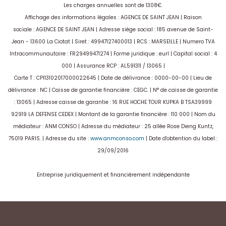
Les charges annuelles sont de 1308€.
Affichage des informations légales : AGENCE DE SAINT JEAN | Raison
sociale : AGENCE DE SAINT JEAN | Adresse siège social : 185 avenue de Saint-
Jean - 13600 La Ciotat | Siret : 49947127400013 | RCS : MARSEILLE | Numero TVA
Intracommunautaire : FR29499471274 | Forme juridique : eurl | Capital social : 4
000 | Assurance RCP : AL591311 / 13065 |
Carte T : CPI13102017000022645 | Date de délivrance : 0000-00-00 | Lieu de
délivrance : NC | Caisse de garantie financière : CEGC. | N° de caisse de garantie
: 13065 | Adresse caisse de garantie : 16 RUE HOCHE TOUR KUPKA B TSA39999
92919 LA DEFENSE CEDEX | Montant de la garantie financière : 110 000 | Nom du
médiateur : ANM CONSO | Adresse du médiateur : 25 allée Rose Dieng Kuntz,
75019 PARIS. | Adresse du site :
www.anmconso.com
| Date d'obtention du label :
29/09/2016
Entreprise juridiquement et financièrement indépendante