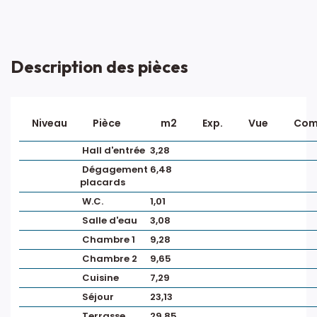
Description des pièces
Niveau
Pièce
m2
Exp.
Vue
Com
Hall d'entrée
3,28
Dégagement
6,48
placards
W.C.
1,01
Salle d'eau
3,08
Chambre 1
9,28
Chambre 2
9,65
Cuisine
7,29
Séjour
23,13
Terrasse
29,85