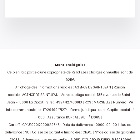
Mentions légales
Ce bien fait partie d'une copropriété de 72 lots.Les charges annuelles sont de
1925€.
Affichage des informations légales : AGENCE DE SAINT JEAN | Raison
sociale : AGENCE DE SAINT JEAN | Adresse siège social : 185 avenue de Saint-
Jean - 13600 La Ciotat | Siret : 49947127400013 | RCS : MARSEILLE | Numero TVA
Intracommunautaire : FR29499471274 | Forme juridique : eurl | Capital social : 4
000 | Assurance RCP : AL591311 / 13065 |
Carte T : CPI13102017000022645 | Date de délivrance : 0000-00-00 | Lieu de
délivrance : NC | Caisse de garantie financière : CEGC. | N° de caisse de garantie
: 13065 | Adresse caisse de garantie : 16 RUE HOCHE TOUR KUPKA B TSA39999