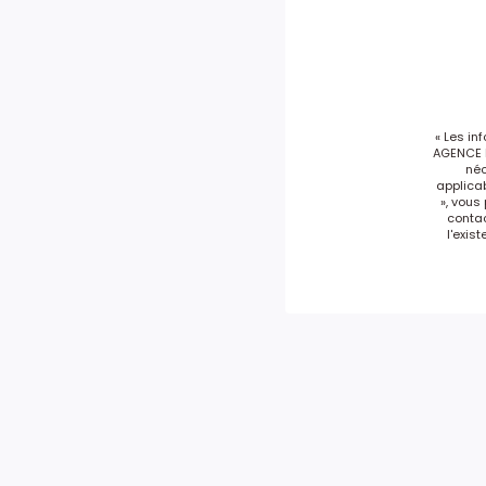
« Les in
AGENCE D
néc
applicab
», vous
conta
l'exis