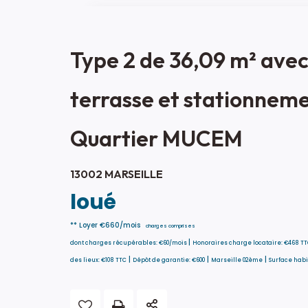
Type 2 de 36,09 m² ave
terrasse et stationnem
Quartier MUCEM
13002 MARSEILLE
loué
**
Loyer €660/mois
charges comprises
|
dont charges récupérables: €60/mois
Honoraires charge locataire: €468 T
|
|
|
des lieux: €108 TTC
Dépôt de garantie: €600
Marseille 02ème
Surface habi