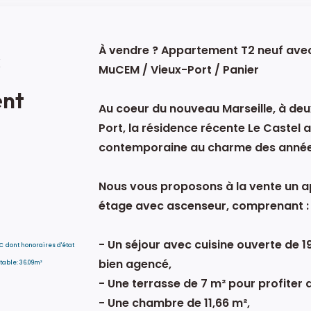
À vendre ? Appartement T2 neuf avec 
c
MuCEM / Vieux-Port / Panier
ent
Au coeur du nouveau Marseille, à deu
Port, la résidence récente Le Castel 
contemporaine au charme des année
Nous vous proposons à la vente un a
étage avec ascenseur, comprenant :
- Un séjour avec cuisine ouverte de 1
TC
dont honoraires d'état
bien agencé,
table: 36.09m²
- Une terrasse de 7 m² pour profiter 
- Une chambre de 11,66 m²,