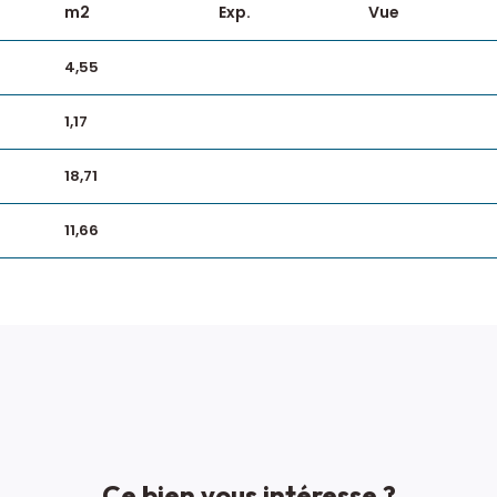
m2
Exp.
Vue
4,55
1,17
18,71
11,66
Ce bien vous intéresse ?