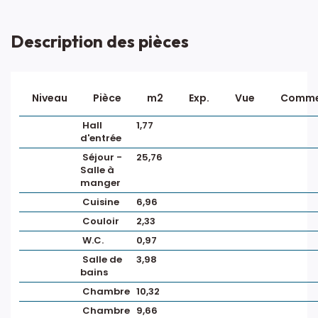
Description des pièces
Niveau
Pièce
m2
Exp.
Vue
Comme
Hall
1,77
d'entrée
Séjour -
25,76
Salle à
manger
Cuisine
6,96
Couloir
2,33
W.C.
0,97
Salle de
3,98
bains
Chambre
10,32
Chambre
9,66