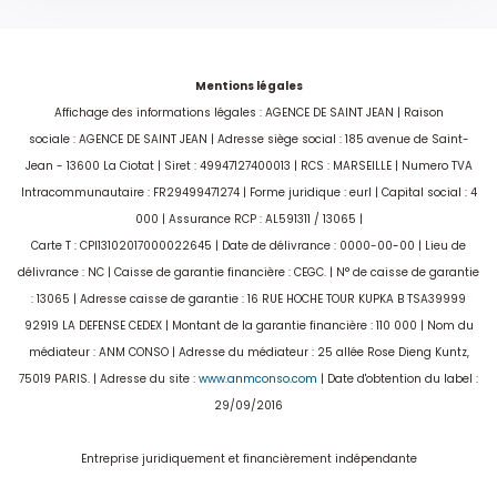
Mentions légales
Affichage des informations légales : AGENCE DE SAINT JEAN | Raison
sociale : AGENCE DE SAINT JEAN | Adresse siège social : 185 avenue de Saint-
Jean - 13600 La Ciotat | Siret : 49947127400013 | RCS : MARSEILLE | Numero TVA
Intracommunautaire : FR29499471274 | Forme juridique : eurl | Capital social : 4
000 | Assurance RCP : AL591311 / 13065 |
Carte T : CPI13102017000022645 | Date de délivrance : 0000-00-00 | Lieu de
délivrance : NC | Caisse de garantie financière : CEGC. | N° de caisse de garantie
: 13065 | Adresse caisse de garantie : 16 RUE HOCHE TOUR KUPKA B TSA39999
92919 LA DEFENSE CEDEX | Montant de la garantie financière : 110 000 | Nom du
médiateur : ANM CONSO | Adresse du médiateur : 25 allée Rose Dieng Kuntz,
75019 PARIS. | Adresse du site :
www.anmconso.com
| Date d'obtention du label :
29/09/2016
Entreprise juridiquement et financièrement indépendante