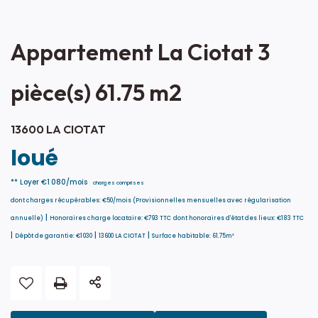
Appartement La Ciotat 3
pièce(s) 61.75 m2
13600 LA CIOTAT
loué
**
Loyer €1 080/mois
charges comprises
dont charges récupérables: €50/mois (Provisionnelles mensuelles avec régularisation
|
annuelle)
Honoraires charge locataire: €793 TTC
dont honoraires d'état des lieux: €183 TTC
|
|
|
Dépôt de garantie: €1 030
13600 LA CIOTAT
Surface habitable: 61.75m²