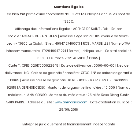
Mentions légales
Ce bien fait partie d'une copropriété de 110 lots.Les charges annuelles sont de
1320€.
Affichage des informations légales : AGENCE DE SAINT JEAN | Raison
sociale : AGENCE DE SAINT JEAN | Adresse siège social : 185 avenue de Saint-
Jean - 13600 La Ciotat | Siret : 49947127400013 | RCS : MARSEILLE | Numero TVA
Intracommunautaire : FR29499471274 | Forme juridique : eurl | Capital social : 4
000 | Assurance RCP : AL591311 / 13065 |
Carte T : CPI13102017000022645 | Date de délivrance : 0000-00-00 | Lieu de
délivrance : NC | Caisse de garantie financière : CEGC. | N° de caisse de garantie
: 13065 | Adresse caisse de garantie : 16 RUE HOCHE TOUR KUPKA B TSA39999
92919 LA DEFENSE CEDEX | Montant de la garantie financière : 110 000 | Nom du
médiateur : ANM CONSO | Adresse du médiateur : 25 allée Rose Dieng Kuntz,
75019 PARIS. | Adresse du site :
www.anmconso.com
| Date d'obtention du label :
29/09/2016
Entreprise juridiquement et financièrement indépendante