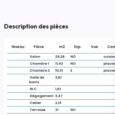
Description des pièces
Niveau
Pièce
m2
Exp.
Vue
Com
Salon
29,28
NO
cuisin
Chambre 1
11,43
NO
placa
Chambre 2
10,13
E
placa
Salle de
3,61
bains
W.C.
1,61
Dégagement
3,47
Cellier
2,13
Terrasse
21
NO