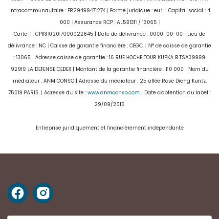
Intracommunautaire : FR29499471274 | Forme juridique : eurl | Capital social : 4
000 | Assurance RCP : AL591311 / 13065 |
Carte T : CPI13102017000022645 | Date de délivrance : 0000-00-00 | Lieu de
délivrance : NC | Caisse de garantie financière : CEGC. | N° de caisse de garantie
: 13065 | Adresse caisse de garantie : 16 RUE HOCHE TOUR KUPKA B TSA39999
92919 LA DEFENSE CEDEX | Montant de la garantie financière : 110 000 | Nom du
médiateur : ANM CONSO | Adresse du médiateur : 25 allée Rose Dieng Kuntz,
75019 PARIS. | Adresse du site :
www.anmconso.com
| Date d'obtention du label :
29/09/2016
Entreprise juridiquement et financièrement indépendante