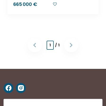
665 000 €
1
/ 1